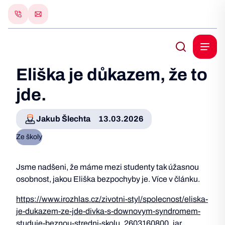
Eliška je důkazem, že to
jde.
Jakub Šlechta
13.03.2026
Ze školy
Jsme nadšeni, že máme mezi studenty tak úžasnou
osobnost, jakou Eliška bezpochyby je. Více v článku.
https://www.irozhlas.cz/zivotni-styl/spolecnost/eliska-
je-dukazem-ze-jde-divka-s-downovym-syndromem-
studuje-beznou-stredni-skolu_2603160800_jar