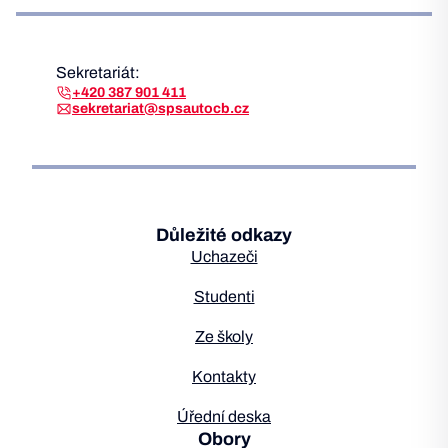
ročníků střední školy pro…
Sekretariát:
+420 387 901 411
sekretariat@spsautocb.cz
Důležité odkazy
Uchazeči
Studenti
Ze školy
Kontakty
Úřední deska
Obory