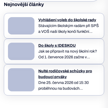
Nejnovější články
Vyhlášení voleb do školské rady
Stávajícím školským radám při SPŠ
a VOŠ naší školy končí funkční
období dne 13. 10. 2026. V
návaznosti na tuto skutečnost je
Do školy s IDESKOU
ředitel školy povinen…
Jak se připravit na nový školní rok?
Od 1. července 2026 začne v
Jihočeském kraji fungovat nový
Integrovaný dopravní systém
Nulté rodičovské schůzky pro
IDESKA. Pro žáky a studenty,…
budoucí prváky
Dne 25. června 2026 od 15:30
proběhnou na budovách
teoretického vyučování úvodní
(nulté) třídní schůzky určené
rodičům nově přijatých žáků 1.