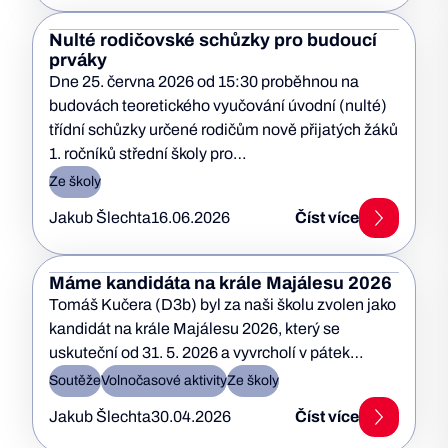
Nulté rodičovské schůzky pro budoucí
prváky
Dne 25. června 2026 od 15:30 proběhnou na
budovách teoretického vyučování úvodní (nulté)
třídní schůzky určené rodičům nově přijatých žáků
1. ročníků střední školy pro…
Ze školy
Jakub Šlechta
16.06.2026
Číst více
Máme kandidáta na krále Majálesu 2026
Tomáš Kučera (D3b) byl za naši školu zvolen jako
kandidát na krále Majálesu 2026, který se
uskuteční od 31. 5. 2026 a vyvrcholí v pátek…
Soutěže
Volnočasové aktivity
Ze školy
Jakub Šlechta
30.04.2026
Číst více