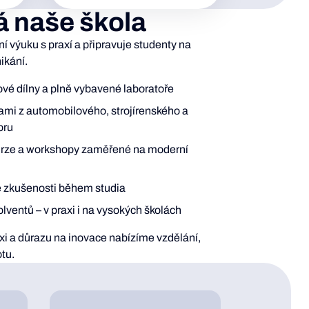
á naše škola
í výuku s praxí a připravuje studenty na
ikání.
vé dílny a plně vybavené laboratoře
ami z automobilového, strojírenského a
oru
urze a workshopy zaměřené na moderní
é zkušenosti během studia
lventů – v praxi i na vysokých školách
axi a důrazu na inovace nabízíme vzdělání,
tu.