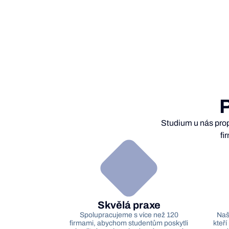
P
Studium u nás prop
fi
Skvělá praxe
Spolupracujeme s více než 120
Naši
firmami, abychom studentům poskytli
kteří