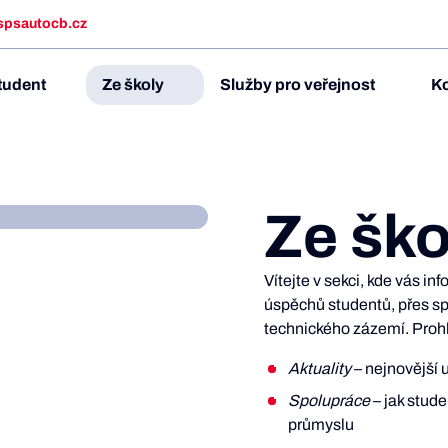
spsautocb.cz
tudent
Ze školy
Služby pro veřejnost
Ko
Ze ško
Vítejte v sekci, kde vás i
úspěchů studentů, přes sp
technického zázemí. Prohl
Aktuality
– nejnovější u
Spolupráce
– jak stude
průmyslu