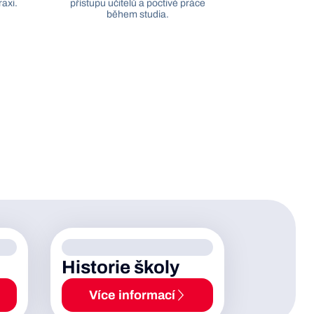
raxi.
přístupu učitelů a poctivé práce
během studia.
Historie školy
Více informací