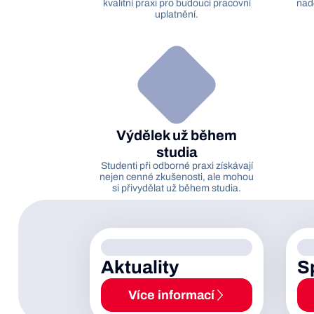
kvalitní praxi pro budoucí pracovní
nadc
uplatnění.
Výdělek už během
studia
Studenti při odborné praxi získávají
nejen cenné zkušenosti, ale mohou
si přivydělat už během studia.
Aktuality
S
Více informací