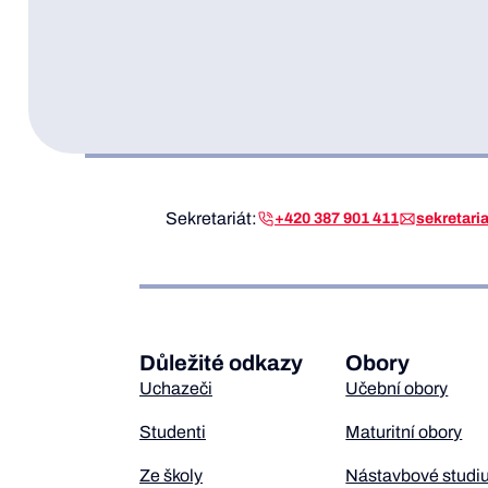
Sekretariát:
+420 387 901 411
sekretar
Důležité odkazy
Obory
Uchazeči
Učební obory
Studenti
Maturitní obory
Ze školy
Nástavbové studi