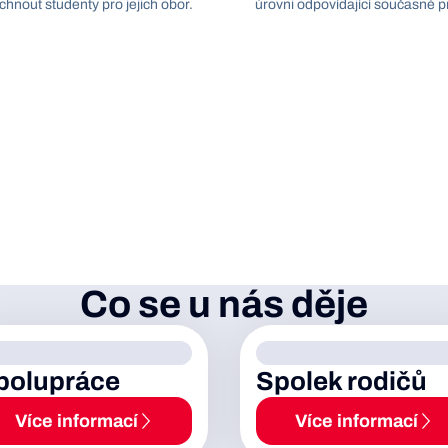
hnout studenty pro jejich obor.
úrovni odpovídající současné p
Co se u nás děje
polupráce
Spolek rodičů
Více informací
Více informací