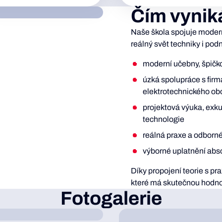
Čím vynik
Naše škola spojuje modern
reálný svět techniky i podn
moderní učebny, špičko
úzká spolupráce s firm
elektrotechnického ob
projektová výuka, exk
technologie
reálná praxe a odborn
výborné uplatnění abso
Díky propojení teorie s pr
které má skutečnou hodno
Fotogalerie