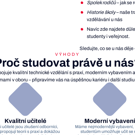
Spolek rodičů
– jak se 
Historie školy
– naše tr
vzdělávání u nás
Navíc zde najdete důle
studenty i veřejnost.
Sledujte, co se u nás děje
VÝHODY
roč studovat právě u ná
ojuje kvalitní technické vzdělání s praxí, moderním vybavením a
rmami v oboru – připravíme vás na úspěšnou kariéru i další studi
Kvalitní učitelé
Moderní vybavení
 učitelé jsou zkušení odborníci,
Máme nejmodernější vybavení, 
 propojují teorii s praxí a dokážou
studentům umožňuje učit se 