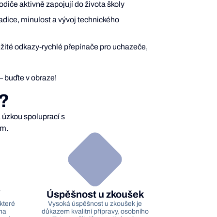
rodiče aktivně zapojují do života školy
adice, minulost a vývoj technického
žité odkazy-rychlé přepínače pro uchazeče,
 – buďte v obraze!
s?
 úzkou spoluprací s
um.
Úspěšnost u zkoušek
které
Vysoká úspěšnost u zkoušek je
na
důkazem kvalitní přípravy, osobního