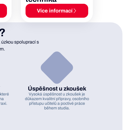
Více informací
s?
 úzkou spoluprací s
um.
Úspěšnost u zkoušek
které
Vysoká úspěšnost u zkoušek je
na
důkazem kvalitní přípravy, osobního
raxi.
přístupu učitelů a poctivé práce
během studia.