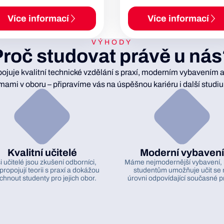
Více informací
Více informací
VÝHODY
roč studovat právě u ná
ojuje kvalitní technické vzdělání s praxí, moderním vybavením a
rmami v oboru – připravíme vás na úspěšnou kariéru i další studi
Kvalitní učitelé
Moderní vybavení
 učitelé jsou zkušení odborníci,
Máme nejmodernější vybavení, 
 propojují teorii s praxí a dokážou
studentům umožňuje učit se 
hnout studenty pro jejich obor.
úrovni odpovídající současné p