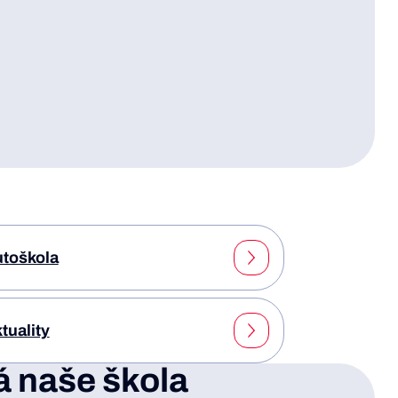
toškola
tuality
á naše škola