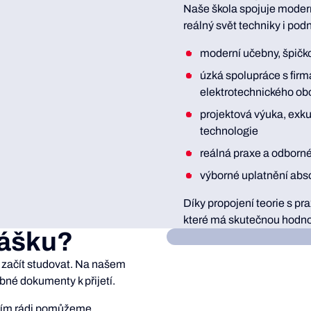
Naše škola spojuje modern
reálný svět techniky i podn
moderní učebny, špičko
úzká spolupráce s firm
elektrotechnického ob
projektová výuka, exk
technologie
reálná praxe a odborn
výborné uplatnění abso
Díky propojení teorie s pr
které má skutečnou hodno
lášku?
 začít studovat. Na našem
bné dokumenty k přijetí.
 tím rádi pomůžeme.