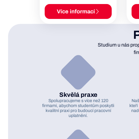
Více informací
P
Studium u nás prop
fi
Skvělá praxe
Spolupracujeme s více než 120
Naši
firmami, abychom studentům poskytli
kteří
kvalitní praxi pro budoucí pracovní
nadc
uplatnění.