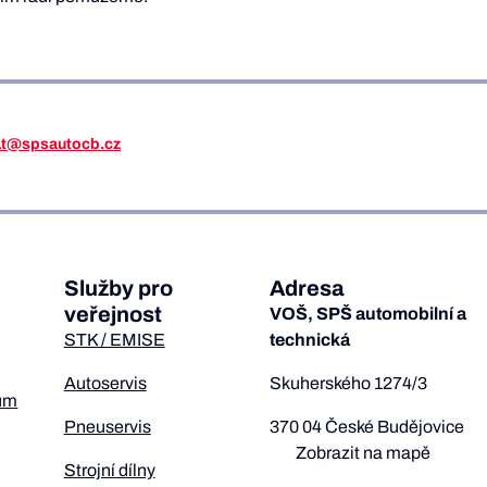
iat@spsautocb.cz
Služby pro
Adresa
veřejnost
VOŠ, SPŠ automobilní a
STK / EMISE
technická
Autoservis
Skuherského 1274/3
um
Pneuservis
370 04 České Budějovice
Zobrazit na mapě
Strojní dílny