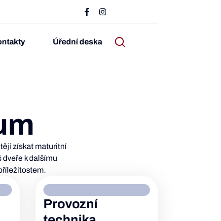
ntakty
Úřední deska
ium
jí získat maturitní
š dveře k dalšímu
příležitostem.
Provozní
technika