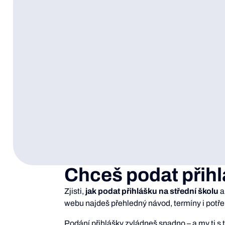
Chceš podat přih
Zjisti,
jak podat přihlášku na střední školu
a
webu najdeš přehledný návod, termíny i potře
Podání přihlášky zvládneš snadno – a my ti s