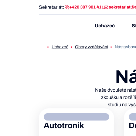
Sekretariát:
+420 387 901 411
sekretariat@
Uchazeč
S
Uchazeč
Obory vzdělávání
Nástavbov
Ná
Naše dvouleté nást
zkoušku a rozšíř
studiu na vyš
Autotronik
D