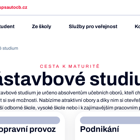
spsautocb.cz
tudent
Ze školy
Služby pro veřejnost
Ko
é studium
CESTA K MATURITĚ
stavbové stud
avbové studium je určeno absolventům učebních oborů, kteří chtě
it si své možnosti. Nabízíme atraktivní obory a díky nim si otevře
ší odborné škole, vysoké škole nebo i k zajímavějším pracovním 
opravní provoz
Podnikání