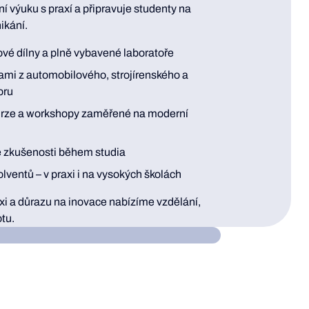
í výuku s praxí a připravuje studenty na
ikání.
vé dílny a plně vybavené laboratoře
ami z automobilového, strojírenského a
oru
urze a workshopy zaměřené na moderní
é zkušenosti během studia
lventů – v praxi i na vysokých školách
axi a důrazu na inovace nabízíme vzdělání,
tu.