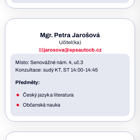
Mgr. Petra Jarošová
Učitel(ka)
jarosova@spsautocb.cz
Místo: Senovážné nám. 4, uč.3
Konzultace: sudý KT, ST 14:00-14:45
Předměty:
Český jazyk a literatura
Občanská nauka