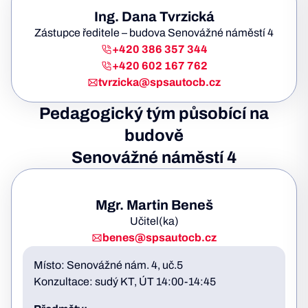
Ing. Dana Tvrzická
Zástupce ředitele – budova Senovážné náměstí 4
+420 386 357 344
+420 602 167 762
tvrzicka@spsautocb.cz
Pedagogický tým působící na
budově
Senovážné náměstí 4
Mgr. Martin Beneš
Učitel(ka)
benes@spsautocb.cz
Místo: Senovážné nám. 4, uč.5
Konzultace: sudý KT, ÚT 14:00-14:45