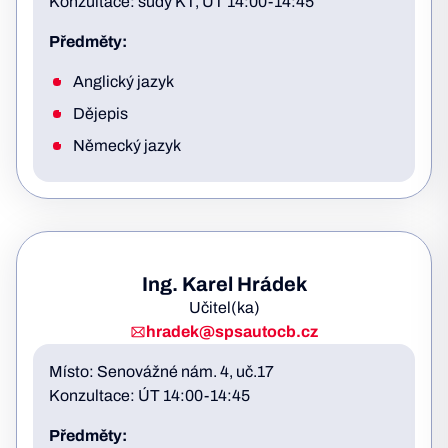
Konzultace: sudý KT, ÚT 14:00-14:45
Předměty:
Anglický jazyk
Dějepis
Německý jazyk
Ing. Karel Hrádek
Učitel(ka)
hradek@spsautocb.cz
Místo: Senovážné nám. 4, uč.17
Konzultace: ÚT 14:00-14:45
Předměty: