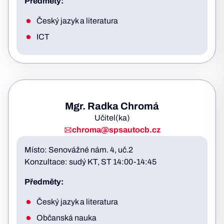
Předměty:
Český jazyk a literatura
ICT
Mgr. Radka Chromá
Učitel(ka)
chroma@spsautocb.cz
Místo: Senovážné nám. 4, uč.2
Konzultace: sudý KT, ST 14:00-14:45
Předměty:
Český jazyk a literatura
Občanská nauka