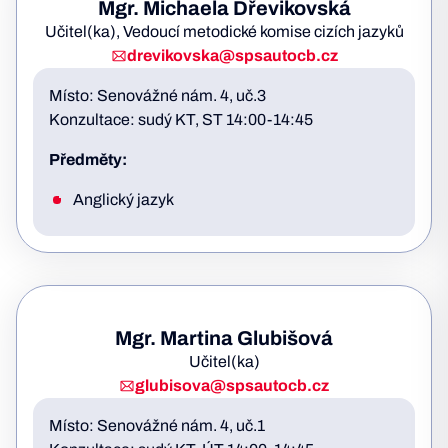
Mgr. Michaela Dřevikovská
Učitel(ka), Vedoucí metodické komise cizích jazyků
drevikovska@spsautocb.cz
Místo: Senovážné nám. 4, uč.3
Konzultace: sudý KT, ST 14:00-14:45
Předměty:
Anglický jazyk
Mgr. Martina Glubišová
Učitel(ka)
glubisova@spsautocb.cz
Místo: Senovážné nám. 4, uč.1