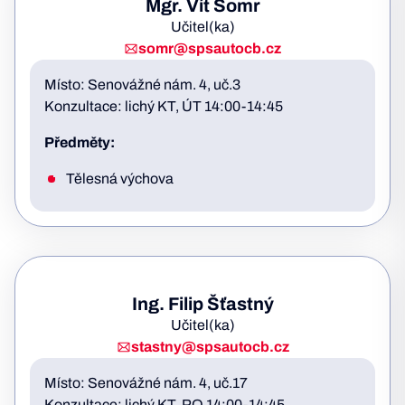
Mgr. Vít Somr
Učitel(ka)
somr@spsautocb.cz
Místo: Senovážné nám. 4, uč.3
Konzultace: lichý KT, ÚT 14:00-14:45
Předměty:
Tělesná výchova
Ing. Filip Šťastný
Učitel(ka)
stastny@spsautocb.cz
Místo: Senovážné nám. 4, uč.17
Konzultace: lichý KT, PO 14:00-14:45