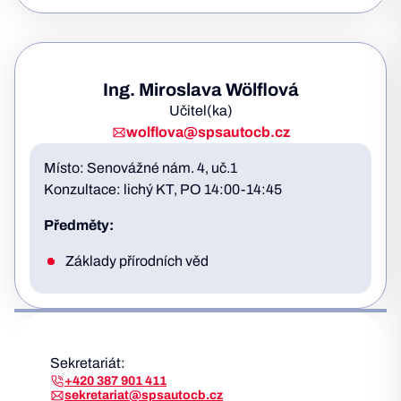
Ing. Miroslava Wölflová
Učitel(ka)
wolflova@spsautocb.cz
Místo: Senovážné nám. 4, uč.1
Konzultace: lichý KT, PO 14:00-14:45
Předměty:
Základy přírodních věd
Sekretariát:
+420 387 901 411
sekretariat@spsautocb.cz