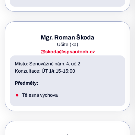
Mgr. Roman Škoda
Učitel(ka)
skoda@spsautocb.cz
Místo: Senovážné nám. 4, uč.2
Konzultace: ÚT 14:15-15:00
Předměty:
Tělesná výchova