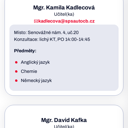
Mgr. Kamila Kadlecová
Učitel(ka)
kadlecova@spsautocb.cz
Místo: Senovážné nám. 4, uč.20
Konzultace: lichý KT, PO 14:00-14:45
Předměty:
Anglický jazyk
Chemie
Německý jazyk
Mgr. David Kafka
Učitel(ka)