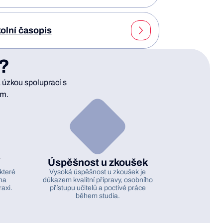
olní časopis
s?
 úzkou spoluprací s
um.
Úspěšnost u zkoušek
které
Vysoká úspěšnost u zkoušek je
na
důkazem kvalitní přípravy, osobního
raxi.
přístupu učitelů a poctivé práce
během studia.