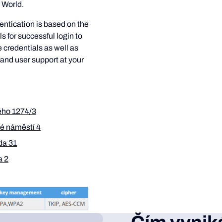
e World.
entication is based on the
s for successful login to
 credentials as well as
 and user support at your
ého 1274/3
é náměstí 4
da 31
a 2