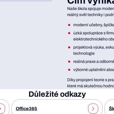
Čím vynik
Naše škola spojuje modern
reálný svět techniky i podn
moderní učebny, špičko
úzká spolupráce s firm
elektrotechnického ob
projektová výuka, exk
technologie
reálná praxe a odborn
výborné uplatnění abso
Díky propojení teorie s pr
které má skutečnou hodno
Důležité odkazy
Office365
Šk