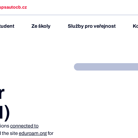
spsautocb.cz
tudent
Ze školy
Služby pro veřejnost
Ko
r
N)
ations
connected to
 the site
eduroam.org
for