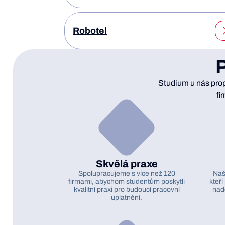
Robotel
P
Studium u nás prop
fi
Skvělá praxe
Spolupracujeme s více než 120
Naši
firmami, abychom studentům poskytli
kteří
kvalitní praxi pro budoucí pracovní
nadc
uplatnění.