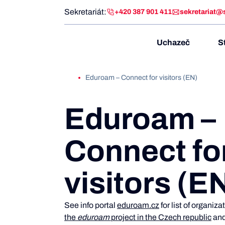
Sekretariát:
+420 387 901 411
sekretariat@
Uchazeč
S
Eduroam – Connect for visitors (EN)
Eduroam –
Connect fo
visitors (E
See info portal
eduroam.cz
for list of organiz
the
eduroam
project in the Czech republic
and