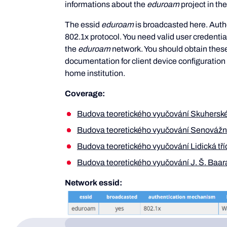
informations about the
eduroam
project in th
The essid
eduroam
is broadcasted here. Auth
802.1x protocol. You need valid user credential
the
eduroam
network. You should obtain these
documentation for client device configuration
home institution.
Coverage:
Budova teoretického vyučování Skuhersk
Budova teoretického vyučování Senovážn
Budova teoretického vyučování Lidická tří
Budova teoretického vyučování J. Š. Baar
Network essid: