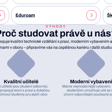
Eduroam
Šk
VÝHODY
roč studovat právě u ná
ojuje kvalitní technické vzdělání s praxí, moderním vybavením a
rmami v oboru – připravíme vás na úspěšnou kariéru i další studi
Kvalitní učitelé
Moderní vybavení
 učitelé jsou zkušení odborníci,
Máme nejmodernější vybavení, 
 propojují teorii s praxí a dokážou
studentům umožňuje učit se 
hnout studenty pro jejich obor.
úrovni odpovídající současné p