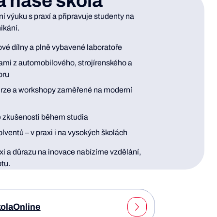
á naše škola
í výuku s praxí a připravuje studenty na
ikání.
vé dílny a plně vybavené laboratoře
ami z automobilového, strojírenského a
oru
urze a workshopy zaměřené na moderní
é zkušenosti během studia
lventů – v praxi i na vysokých školách
axi a důrazu na inovace nabízíme vzdělání,
tu.
olaOnline