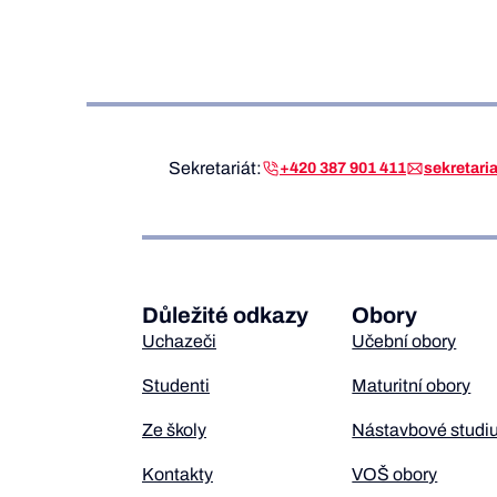
Sekretariát:
+420 387 901 411
sekretar
Důležité odkazy
Obory
Uchazeči
Učební obory
Studenti
Maturitní obory
Ze školy
Nástavbové studi
Kontakty
VOŠ obory