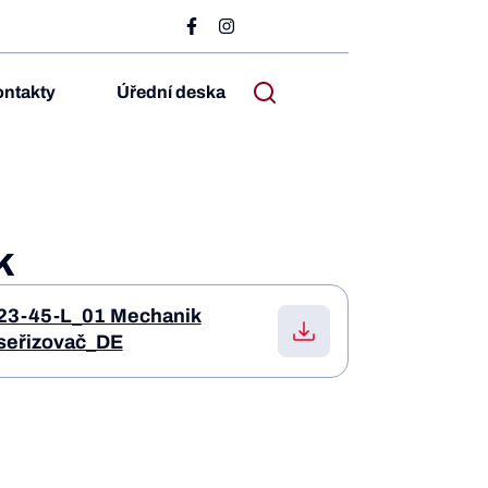
ntakty
Úřední deska
k
23-45-L_01 Mechanik
seřizovač_DE