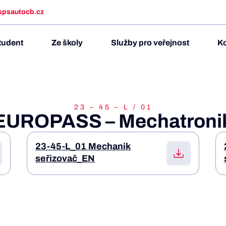
spsautocb.cz
tudent
Ze školy
Služby pro veřejnost
Ko
23 – 45 – L / 01
EUROPASS – Mechatroni
23-45-L_01 Mechanik
seřizovač_EN