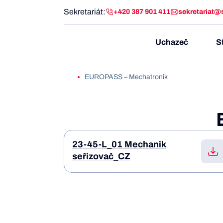
Sekretariát:
+420 387 901 411
sekretariat@
Uchazeč
S
EUROPASS – Mechatronik
23-45-L_01 Mechanik
seřizovač_CZ