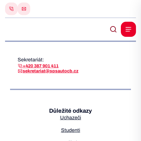
Sekretariát:
+420 387 901 411
sekretariat@spsautocb.cz
Důležité odkazy
Uchazeči
Studenti