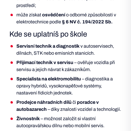
prostředí;
může získat
osvědčení
o odborné způsobilosti v
elektrotechnice podle
§ 6 NV č. 194/2022 Sb.
Kde se uplatníš po škole
Servisní technik a diagnostik
v autoservisech,
dílnách, STK nebo emisních stanicích.
Přijímací technik v
servisu
– ověřuje vozidla při
servisu a jejich návrat k zákazníkům.
Specialista na elektromobilitu
– diagnostika a
opravy hybridů, vysokonapěťové systémy,
nastavení řídicích jednotek.
Prodejce náhradních dílů
či
poradce v
autobazarech
– díky znalosti vozidel a technologií.
Živnostník
– možnost založit si vlastní
autoopravářskou dílnu nebo mobilní servis.