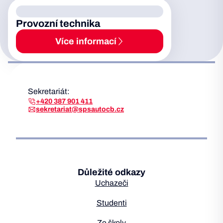
Provozní technika
Více informací
Sekretariát:
+420 387 901 411
sekretariat@spsautocb.cz
Důležité odkazy
Uchazeči
Studenti
Ze školy