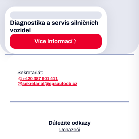
Diagnostika a servis silničních
vozidel
Více informací
Sekretariát:
+420 387 901 411
sekretariat@spsautocb.cz
Důležité odkazy
Uchazeči