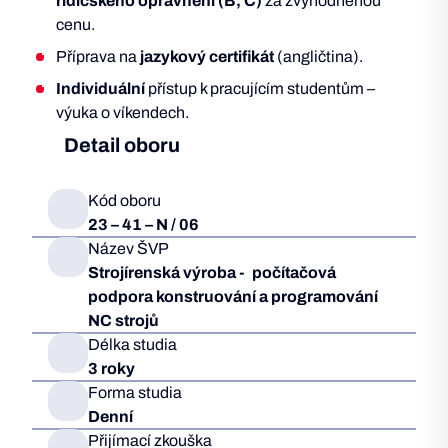
řidičského oprávnění
(B, C)
za zvýhodněnou
cenu.
Příprava na
jazykový certifikát
(angličtina).
Individuální
přístup k pracujícím studentům –
výuka o víkendech.
Detail oboru
Kód oboru
23 – 41 – N / 06
Název ŠVP
Strojírenská výroba ‐ počítačová
podpora konstruování a programování
NC strojů
Délka studia
3 roky
Forma studia
Denní
Přijímací zkouška