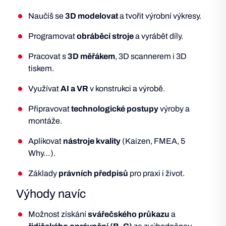
Naučíš se
3D modelovat
a tvořit výrobní výkresy.
Programovat
obráběcí stroje
a vyrábět díly.
Pracovat s
3D měřákem
, 3D scannerem i 3D
tiskem.
Využívat
AI a VR
v konstrukci a výrobě.
Připravovat
technologické postupy
výroby a
montáže.
Aplikovat
nástroje kvality
(Kaizen, FMEA, 5
Why…).
Základy
právních předpisů
pro praxi i život.
Výhody navíc
Možnost získání
svářečského průkazu
a