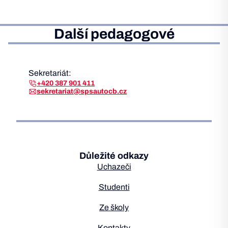
Další pedagogové
Sekretariát:
+420 387 901 411
sekretariat@spsautocb.cz
Důležité odkazy
Uchazeči
Studenti
Ze školy
Kontakty