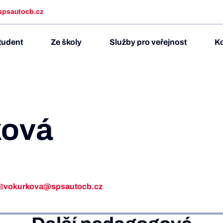
spsautocb.cz
tudent
Ze školy
Služby pro veřejnost
Ko
ková
vokurkova@spsautocb.cz