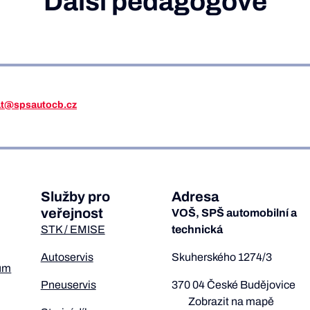
Další pedagogové
iat@spsautocb.cz
Služby pro
Adresa
veřejnost
VOŠ, SPŠ automobilní a
STK / EMISE
technická
Autoservis
Skuherského 1274/3
um
Pneuservis
370 04 České Budějovice
Zobrazit na mapě