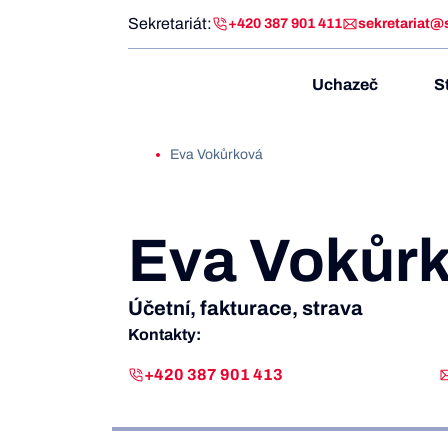
Sekretariát:
+420 387 901 411
sekretariat@
Uchazeč
S
Eva Vokůrková
Eva Vokůr
Účetní, fakturace, strava
Kontakty:
+420 387 901 413