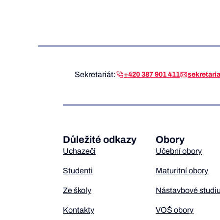
Sekretariát:
+420 387 901 411
sekretar
Důležité odkazy
Obory
Uchazeči
Učební obory
Studenti
Maturitní obory
Ze školy
Nástavbové studi
Kontakty
VOŠ obory