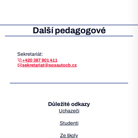
Další pedagogové
Sekretariát:
+420 387 901 411
sekretariat@spsautocb.cz
Důležité odkazy
Uchazeči
Studenti
Ze školy