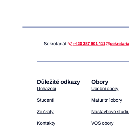
Sekretariát:
+420 387 901 411
sekretar
Důležité odkazy
Obory
Uchazeči
Učební obory
Studenti
Maturitní obory
Ze školy
Nástavbové studi
Kontakty
VOŠ obory