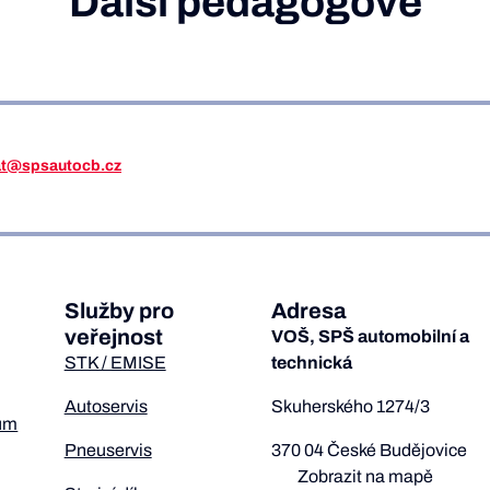
Další pedagogové
iat@spsautocb.cz
Služby pro
Adresa
veřejnost
VOŠ, SPŠ automobilní a
STK / EMISE
technická
Autoservis
Skuherského 1274/3
um
Pneuservis
370 04 České Budějovice
Zobrazit na mapě