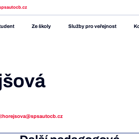
spsautocb.cz
tudent
Ze školy
Služby pro veřejnost
Ko
ejšová
horejsova@spsautocb.cz