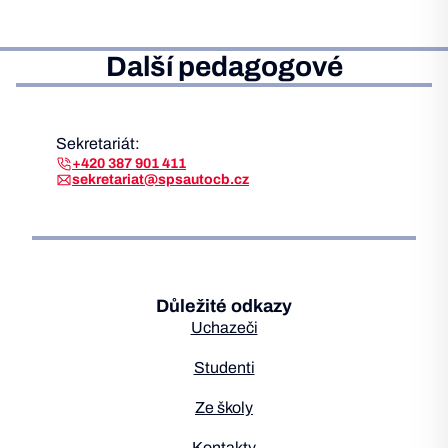
Další pedagogové
Sekretariát:
+420 387 901 411
sekretariat@spsautocb.cz
Důležité odkazy
Uchazeči
Studenti
Ze školy
Kontakty