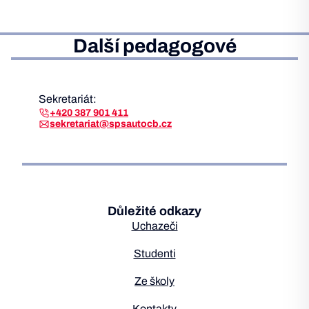
Další pedagogové
Sekretariát:
+420 387 901 411
sekretariat@spsautocb.cz
Důležité odkazy
Uchazeči
Studenti
Ze školy
Kontakty