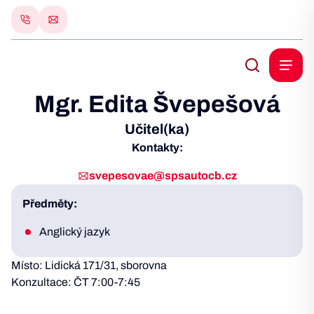
Mgr. Edita Švepešová
Učitel(ka)
Kontakty:
svepesovae@spsautocb.cz
Předměty:
Anglický jazyk
Místo: Lidická 171/31, sborovna
Konzultace: ČT 7:00-7:45