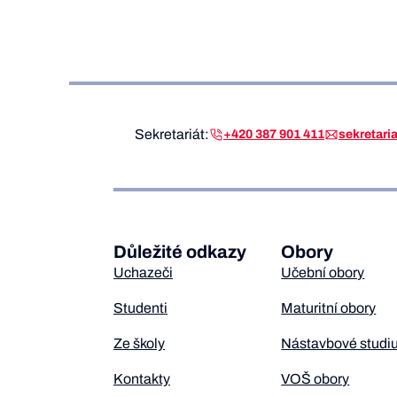
Sekretariát:
+420 387 901 411
sekretar
Důležité odkazy
Obory
Uchazeči
Učební obory
Studenti
Maturitní obory
Ze školy
Nástavbové studi
Kontakty
VOŠ obory