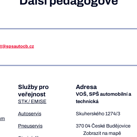
Další pedagogové
iat@spsautocb.cz
Služby pro
Adresa
veřejnost
VOŠ, SPŠ automobilní a
STK / EMISE
technická
Autoservis
Skuherského 1274/3
um
Pneuservis
370 04 České Budějovice
Zobrazit na mapě