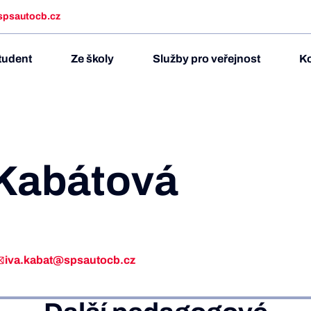
spsautocb.cz
tudent
Ze školy
Služby pro veřejnost
Ko
 Kabátová
iva.kabat@spsautocb.cz