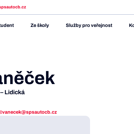
spsautocb.cz
tudent
Ze školy
Služby pro veřejnost
Ko
aněček
– Lidická
vanecek@spsautocb.cz