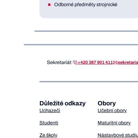
Odborné předměty strojnické
Sekretariát:
+420 387 901 411
sekretar
Důležité odkazy
Obory
Uchazeči
Učební obory
Studenti
Maturitní obory
Ze školy
Nástavbové studi