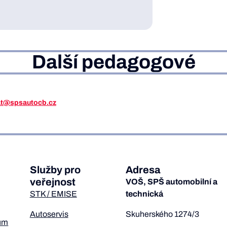
Další pedagogové
iat@spsautocb.cz
Služby pro
Adresa
veřejnost
VOŠ, SPŠ automobilní a
STK / EMISE
technická
Autoservis
Skuherského 1274/3
um