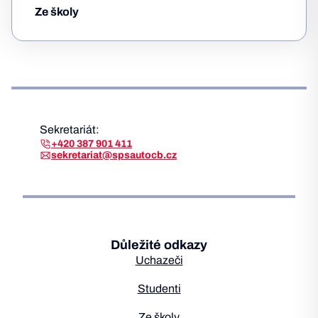
Ze školy
Sekretariát:
+420 387 901 411
sekretariat@spsautocb.cz
Důležité odkazy
Uchazeči
Studenti
Ze školy