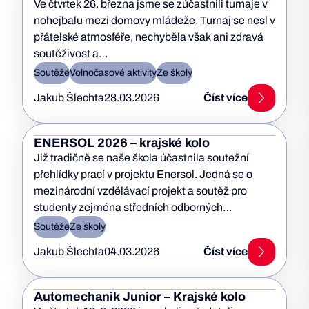
Ve čtvrtek 26. března jsme se zúčastnili turnaje v
nohejbalu mezi domovy mládeže. Turnaj se nesl v
přátelské atmosféře, nechyběla však ani zdravá
soutěživost a…
Soutěže
Volnočasové aktivity
Ze školy
Jakub Šlechta
28.03.2026
Číst více
ENERSOL 2026 – krajské kolo
Již tradičně se naše škola účastnila soutežní
přehlídky prací v projektu Enersol. Jedná se o
mezinárodní vzdělávací projekt a soutěž pro
studenty zejména středních odborných…
Soutěže
Ze školy
Jakub Šlechta
04.03.2026
Číst více
Automechanik Junior – Krajské kolo