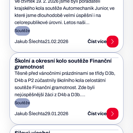
Ve čtvrtek 19. 2. 2026 jsme byli pořadateli
krajského kola soutěže Automechanik Junior, ve
které jsme dlouhodobě velmi úspěšní i na
celorepublikové úrovni. Letos naši…
Soutěže
Jakub Šlechta
21.02.2026
Číst více
Školní a okresní kolo soutěže Finanční
gramotnost
Těsně před vánočními prázdninami se třídy D3b,
D4b a P2 zúčastnily školního kola celostátní
soutěže Finanční gramotnost. Zde byli
nejúspěšnější žáci z D4b a D3b….
Soutěže
Jakub Šlechta
29.01.2026
Číst více