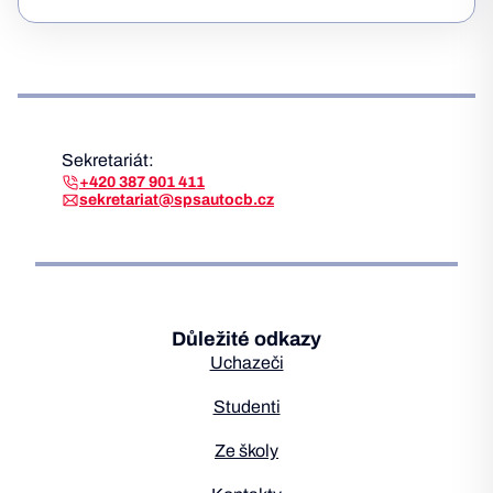
Sekretariát:
+420 387 901 411
sekretariat@spsautocb.cz
Důležité odkazy
Uchazeči
Studenti
Ze školy