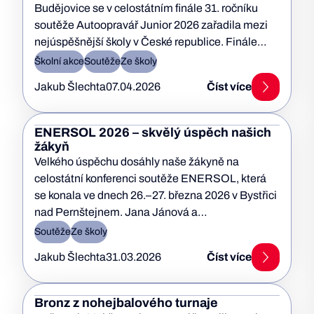
Budějovice se v celostátním finále 31. ročníku
soutěže Autoopravář Junior 2026 zařadila mezi
nejúspěšnější školy v České republice. Finále…
Školní akce
Soutěže
Ze školy
Jakub Šlechta
07.04.2026
Číst více
ENERSOL 2026 – skvělý úspěch našich
žákyň
Velkého úspěchu dosáhly naše žákyně na
celostátní konferenci soutěže ENERSOL, která
se konala ve dnech 26.–27. března 2026 v Bystřici
nad Pernštejnem. Jana Jánová a…
Soutěže
Ze školy
Jakub Šlechta
31.03.2026
Číst více
Bronz z nohejbalového turnaje