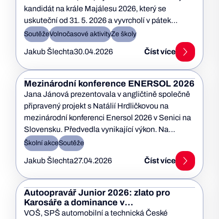
kandidát na krále Majálesu 2026, který se
uskuteční od 31. 5. 2026 a vyvrcholí v pátek…
Soutěže
Volnočasové aktivity
Ze školy
Jakub Šlechta
30.04.2026
Číst více
Mezinárodní konference ENERSOL 2026
Jana Jánová prezentovala v angličtině společně
připravený projekt s Natálií Hrdličkovou na
mezinárodní konferenci Enersol 2026 v Senici na
Slovensku. Předvedla vynikající výkon. Na
místě…
Školní akce
Soutěže
Jakub Šlechta
27.04.2026
Číst více
Autoopravář Junior 2026: zlato pro
Karosáře a dominance v
Automechanikovi
VOŠ, SPŠ automobilní a technická České