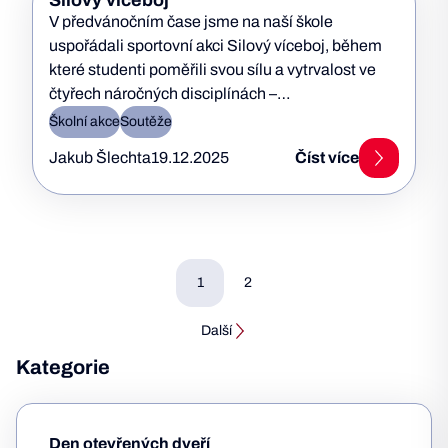
Silový víceboj
V předvánočním čase jsme na naší škole
uspořádali sportovní akci Silový víceboj, během
které studenti poměřili svou sílu a vytrvalost ve
čtyřech náročných disciplínách –…
Školní akce
Soutěže
Jakub Šlechta
19.12.2025
Číst více
1
2
Další
Kategorie
Den otevřených dveří