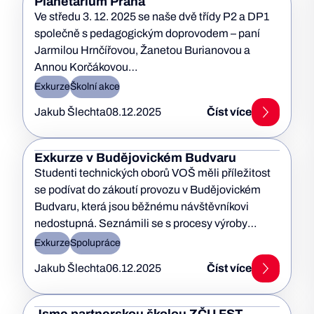
Planetárium Praha
Ve středu 3. 12. 2025 se naše dvě třídy P2 a DP1
společně s pedagogickým doprovodem – paní
Jarmilou Hrnčířovou, Žanetou Burianovou a
Annou Korčákovou…
Exkurze
Školní akce
Jakub Šlechta
08.12.2025
Číst více
Exkurze v Budějovickém Budvaru
Studenti technických oborů VOŠ měli příležitost
se podívat do zákoutí provozu v Budějovickém
Budvaru, která jsou běžnému návštěvníkovi
nedostupná. Seznámili se s procesy výroby
různých…
Exkurze
Spolupráce
Jakub Šlechta
06.12.2025
Číst více