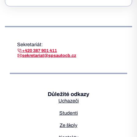
Sekretariát:
+420 387 901 411
sekretariat@spsautocb.cz
Důležité odkazy
Uchazeči
Studenti
Ze školy