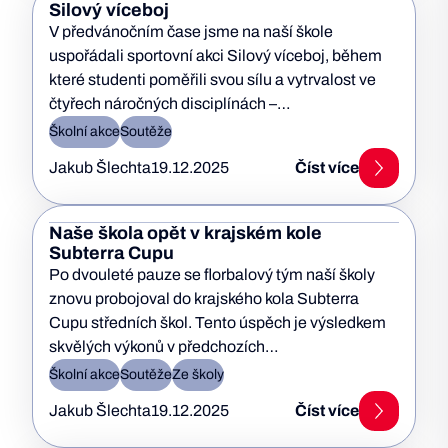
Silový víceboj
V předvánočním čase jsme na naší škole
uspořádali sportovní akci Silový víceboj, během
které studenti poměřili svou sílu a vytrvalost ve
čtyřech náročných disciplínách –…
Školní akce
Soutěže
Jakub Šlechta
19.12.2025
Číst více
Naše škola opět v krajském kole
Subterra Cupu
Po dvouleté pauze se florbalový tým naší školy
znovu probojoval do krajského kola Subterra
Cupu středních škol. Tento úspěch je výsledkem
skvělých výkonů v předchozích…
Školní akce
Soutěže
Ze školy
Jakub Šlechta
19.12.2025
Číst více