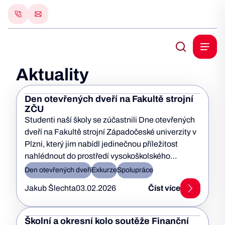
Aktuality
Den otevřených dveří na Fakultě strojní
ZČU
Studenti naší školy se zúčastnili Dne otevřených
dveří na Fakultě strojní Západočeské univerzity v
Plzni, který jim nabídl jedinečnou příležitost
nahlédnout do prostředí vysokoškolského
technického…
Den otevřených dveří
Exkurze
Spolupráce
Jakub Šlechta
03.02.2026
Číst více
Školní a okresní kolo soutěže Finanční