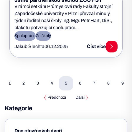
Jsme partnerskou školou ZČU FST
V rámci setkání Průmyslové rady Fakulty strojní
Západočeské univerzity v Plzni převzal minulý
týden ředitel naší školy Ing. Mgr. Petr Hart, DiS.,
plaketu potvrzující spolupráci…
Spolupráce
Ze školy
Jakub Šlechta
06.12.2025
Číst více
1
2
3
4
5
6
7
8
9
Předchozí
Další
Kategorie
Den otevřených dveří