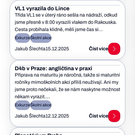
VL1 vyrazila do Lince
Třída VL1 se v úterý ráno sešla na nádraží, odkud
jsme přesně v 8:00 vyrazili vlakem do Rakouska.
Cesta probíhala klidně, měli jsme čas si…
Exkurze
Školní akce
Jakub Šlechta
15.12.2025
Číst více
D4b v Praze: angličtina v praxi
Příprava na maturitu je náročná, takže si maturitní
ročníky mimoškolních akcí příliš neužívají. Ani my
jsme proto nečekali, že se nám naskytne možnost
někam vyrazit….
Exkurze
Školní akce
Jakub Šlechta
12.12.2025
Číst více