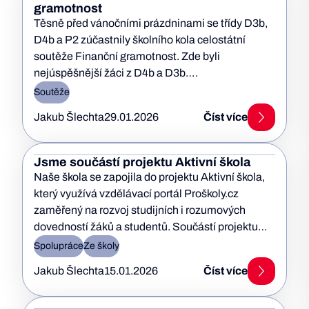
gramotnost
Těsně před vánočními prázdninami se třídy D3b,
D4b a P2 zúčastnily školního kola celostátní
soutěže Finanční gramotnost. Zde byli
nejúspěšnější žáci z D4b a D3b….
Soutěže
Jakub Šlechta
29.01.2026
Číst více
Jsme součástí projektu Aktivní škola
Naše škola se zapojila do projektu Aktivní škola,
který využívá vzdělávací portál Proškoly.cz
zaměřený na rozvoj studijních i rozumových
dovedností žáků a studentů. Součástí projektu…
Spolupráce
Ze školy
Jakub Šlechta
15.01.2026
Číst více